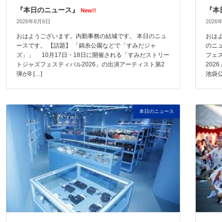
『本日のニュース』
『本
New!!
2026年8月6日
2026
おはようございます。内勤事務の結城です。 本日のニュ
おは
ースです。 【話題】 「錦糸公園などで「すみだジャ
のニ
ズ」」 10月17日・18日に開催される「すみだストリー
フェ
トジャズフェスティバル2026」の出演アーティスト第2
202
弾が8 […]
池袋公 
本日のニュース