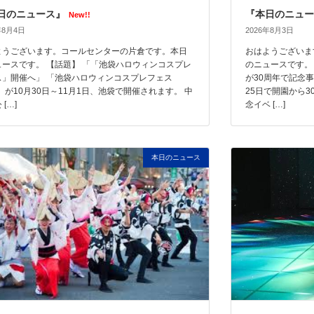
日のニュース』
『本日のニュー
New!!
年8月4日
2026年8月3日
ようございます。コールセンターの片倉です。本日
おはようございま
ュースです。 【話題】 「「池袋ハロウィンコスプレ
のニュースです。
ス」開催へ」 「池袋ハロウィンコスプレフェス
が30周年で記念
6」が10月30日～11月1日、池袋で開催されます。 中
25日で開園から
[…]
念イベ […]
本日のニュース