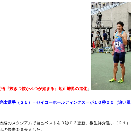
覚悟『抜きつ抜かれつが始まる』短距離界の進化
」
亮太選手（２５）＝セイコーホールディングス＝が１０秒００（追い風
因縁のスタジアムで自己ベストを０秒０３更新。桐生祥秀選手（２１）
地の快走を見せました。