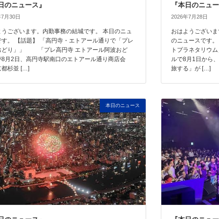
日のニュース』
『本日のニュー
年7月30日
2026年7月28日
ようございます。内勤事務の結城です。 本日のニュ
おはようございま
です。 【話題】 「高円寺・エトアール通りで「プレ
のニュースです。
おどり」」 「プレ高円寺 エトアール阿波おど
トプラネタリウム
が8月2日、高円寺駅南口のエトアール通り商店会
ルで8月1日から
都杉並 […]
旅する」が […]
本日のニュース