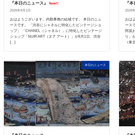
『本日のニュース』
『本
New!!
2026年8月1日
2026
おはようございます。内勤事務の結城です。 本日のニュ
おは
ースです。 「渋谷にシャネルに特化したビンテージショ
ース
ップ」 「CHANEL（シャネル）」に特化したビンテージ
阿波
ショップ「NUIR ART（ヌア アート）」が8月1日、渋谷
り」
[…]
（東京
本日のニュース