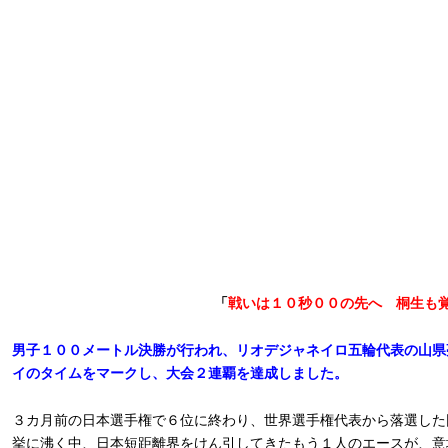
「
戦いは１０秒００の先へ 桐生も
男子１００メートル決勝が行われ、リオデジャネイロ五輪代表の山県
イのタイムをマークし、大会２連覇を達成しました。
３カ月前の日本選手権で６位に終わり、世界選手権代表から落選した
挙に沸く中、日本短距離界をけん引してきたもう１人のエースが、意