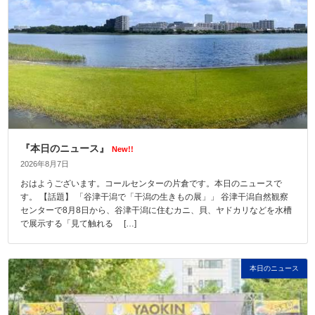
『本日のニュース』
New!!
2026年8月7日
おはようございます。コールセンターの片倉です。本日のニュースで
す。 【話題】 「谷津干潟で「干潟の生きもの展」」 谷津干潟自然観察
センターで8月8日から、谷津干潟に住むカニ、貝、ヤドカリなどを水槽
で展示する「見て触れる […]
本日のニュース