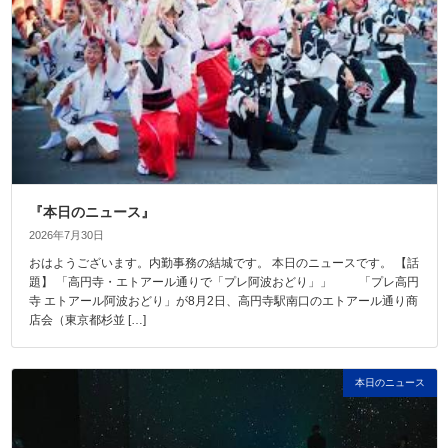
『本日のニュース』
2026年7月30日
おはようございます。内勤事務の結城です。 本日のニュースです。 【話
題】 「高円寺・エトアール通りで「プレ阿波おどり」」 「プレ高円
寺 エトアール阿波おどり」が8月2日、高円寺駅南口のエトアール通り商
店会（東京都杉並 […]
本日のニュース