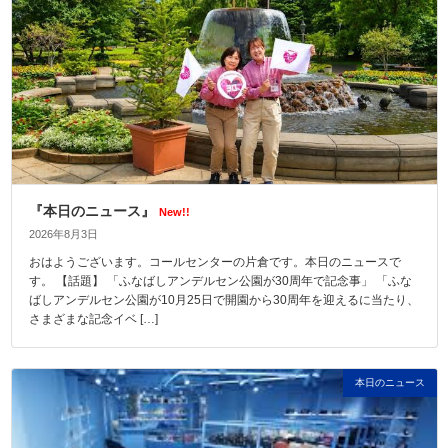
『本日のニュース』
New!!
2026年8月3日
おはようございます。コールセンターの片倉です。本日のニュースで
す。 【話題】 「ふなばしアンデルセン公園が30周年で記念事」 「ふな
ばしアンデルセン公園が10月25日で開園から30周年を迎えるに当たり、
さまざまな記念イベ […]
本日のニュース