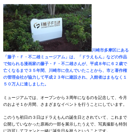
川崎市多摩区にある
「藤子・Ｆ・不二雄ミュージアム」は、「ドラえもん」などの作品
で知られる漫画家の藤子・Ｆ・不二雄さんが、平成８年に６２歳で
亡くなるまで３５年間、川崎市に住んでいたことから、市と著作権
の管理会社が協力して平成２３年に建設され、入館者はまもなく１
５０万人に達しました。
ミュージアムでは、オープンから３周年になるのを記念して、今月
のおよそ１か月間、さまざまなイベントを行うことにしています。
このうち初日の３日はドラえもんの誕生日とされていて、これまで
公開していなかった原画の一部を展示したうえで、写真撮影も特別
に許可してファンと一緒に誕生日を祝うということです。