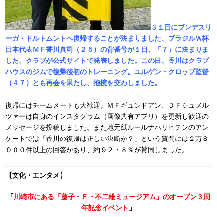
３１日にブンデスリ
ーガ・ドルトムントへ復帰することが決まりました、ブラジルＷ杯
日本代表ＭＦ香川真司（２５）の背番号が１日、「７」に決まりま
した。クラブが公式サイトで発表しました。この日、香川はクラブ
ハウスのジムで復帰後初のトレーニング。ユルゲン・クロップ監督
（４７）とも再会を果たし、抱擁を交わしました。
復帰にはチームメートも大歓迎。ＭＦギュンドアン、ＤＦシュメル
ツァーは自身のインスタグラム（画像共有アプリ）を更新し歓迎の
メッセージを投稿しました。また地元紙ルールナハリヒテンのアン
ケートでは「香川の復帰は正しい決断か？」という質問には２万８
０００件以上の回答があり、約９２・８％が賛同しました。
【文化・エンタメ】
「
川崎市にある「藤子・Ｆ・不二雄ミュージアム」のオープン３周
年記念イベント
」