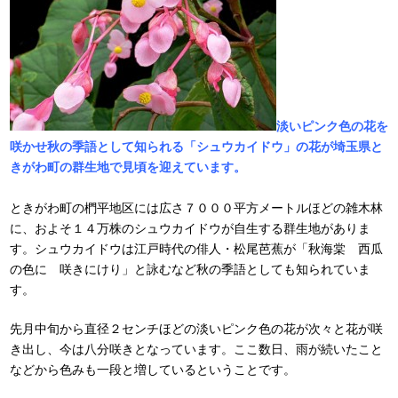
淡いピンク色の花を
咲かせ秋の季語として知られる「シュウカイドウ」の花が埼玉県と
きがわ町の群生地で見頃を迎えています。
ときがわ町の椚平地区には広さ７０００平方メートルほどの雑木林
に、およそ１４万株のシュウカイドウが自生する群生地がありま
す。シュウカイドウは江戸時代の俳人・松尾芭蕉が「秋海棠 西瓜
の色に 咲きにけり」と詠むなど秋の季語としても知られていま
す。
先月中旬から直径２センチほどの淡いピンク色の花が次々と花が咲
き出し、今は八分咲きとなっています。ここ数日、雨が続いたこと
などから色みも一段と増しているということです。