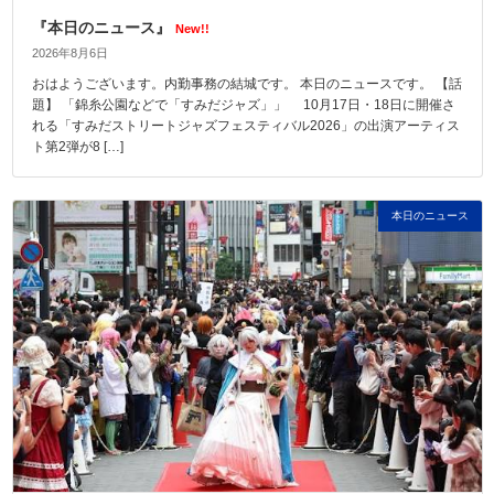
『本日のニュース』
New!!
2026年8月6日
おはようございます。内勤事務の結城です。 本日のニュースです。 【話
題】 「錦糸公園などで「すみだジャズ」」 10月17日・18日に開催さ
れる「すみだストリートジャズフェスティバル2026」の出演アーティス
ト第2弾が8 […]
本日のニュース