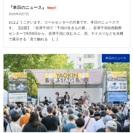
『本日のニュース』
New!!
2026年8月7日
おはようございます。コールセンターの片倉です。本日のニュースで
す。 【話題】 「谷津干潟で「干潟の生きもの展」」 谷津干潟自然観察
センターで8月8日から、谷津干潟に住むカニ、貝、ヤドカリなどを水槽
で展示する「見て触れる […]
本日のニュース