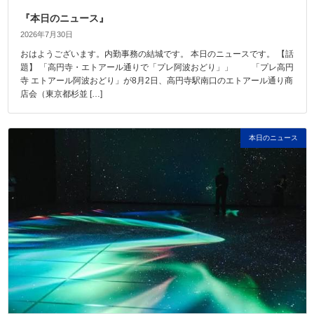
『本日のニュース』
2026年7月30日
おはようございます。内勤事務の結城です。 本日のニュースです。 【話
題】 「高円寺・エトアール通りで「プレ阿波おどり」」 「プレ高円
寺 エトアール阿波おどり」が8月2日、高円寺駅南口のエトアール通り商
店会（東京都杉並 […]
本日のニュース