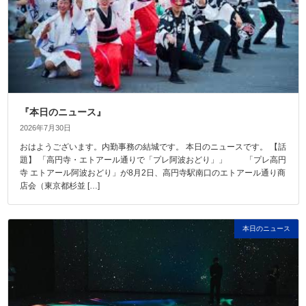
『本日のニュース』
2026年7月30日
おはようございます。内勤事務の結城です。 本日のニュースです。 【話
題】 「高円寺・エトアール通りで「プレ阿波おどり」」 「プレ高円
寺 エトアール阿波おどり」が8月2日、高円寺駅南口のエトアール通り商
店会（東京都杉並 […]
本日のニュース