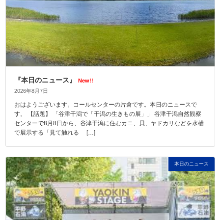
『本日のニュース』
New!!
2026年8月7日
おはようございます。コールセンターの片倉です。本日のニュースで
す。 【話題】 「谷津干潟で「干潟の生きもの展」」 谷津干潟自然観察
センターで8月8日から、谷津干潟に住むカニ、貝、ヤドカリなどを水槽
で展示する「見て触れる […]
本日のニュース