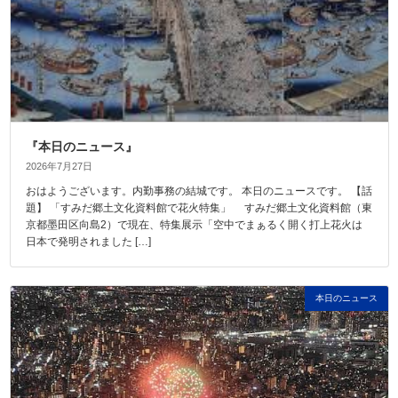
『本日のニュース』
2026年7月27日
おはようございます。内勤事務の結城です。 本日のニュースです。 【話
題】 「すみだ郷土文化資料館で花火特集」 すみだ郷土文化資料館（東
京都墨田区向島2）で現在、特集展示「空中でまぁるく開く打上花火は
日本で発明されました […]
本日のニュース